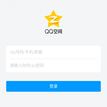
hiraishinNoJutsuShiki
hiraishinNoJutsuShiki
登录