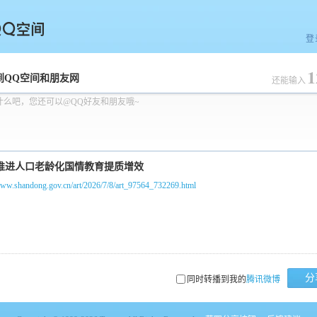
登
1
空间
到QQ空间和朋友网
还能输入
什么吧，您还可以@QQ好友和朋友哦~
www.shandong.gov.cn/art/2026/7/8/art_97564_732269.html
分
同时转播到我的
腾讯微博