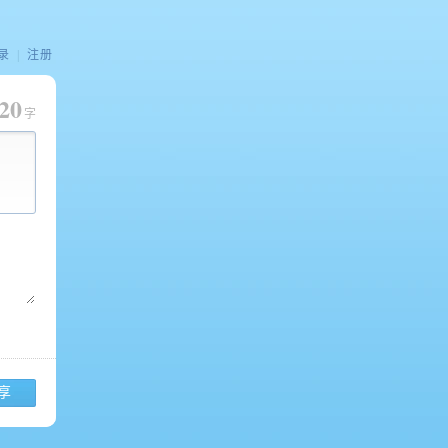
录
|
注册
20
字
享