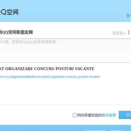
登
1
空间
到QQ空间和朋友网
还能输入
什么吧，您还可以@QQ好友和朋友哦~
www.scoalagimnazialabahna.ro/anunt-organizare-concurs-posturi-vacante/
分
同时转播到我的
腾讯微博