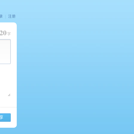
录
|
注册
20
字
享