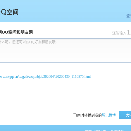
登
1
空间
到QQ空间和朋友网
还能输入
什么吧，您还可以@QQ好友和朋友哦~
/www.nxgqt.cn/twgzdt/zzqtwbjdt/202604/t20260430_1110875.html
分
同时转播到我的
腾讯微博