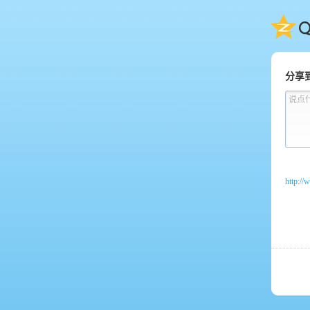
QQ
分享
说点
http:/