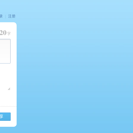
录
|
注册
20
字
享