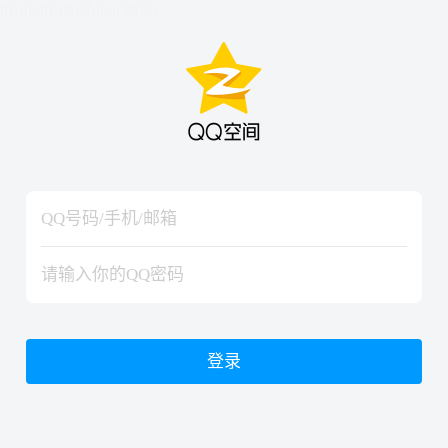
hiraishinNoJutsuShiki
hiraishinNoJutsuShiki
登录