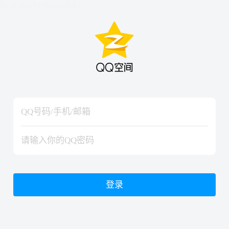
hiraishinNoJutsuShiki
hiraishinNoJutsuShiki
登录