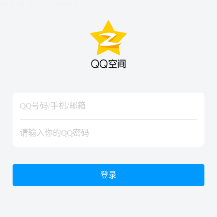
hiraishinNoJutsuShiki
hiraishinNoJutsuShiki
登录