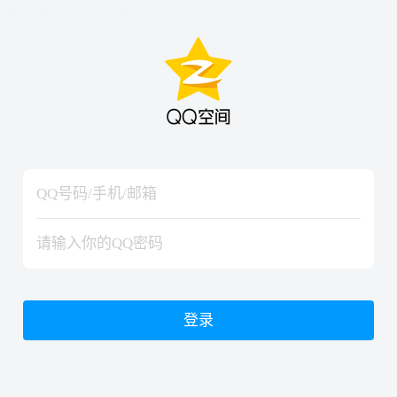
hiraishinNoJutsuShiki
hiraishinNoJutsuShiki
登录