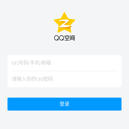
hiraishinNoJutsuShiki
hiraishinNoJutsuShiki
登录