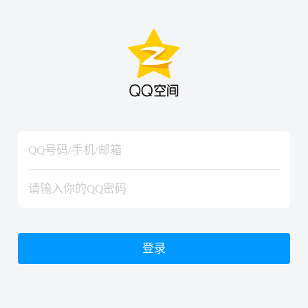
hiraishinNoJutsuShiki
hiraishinNoJutsuShiki
登录