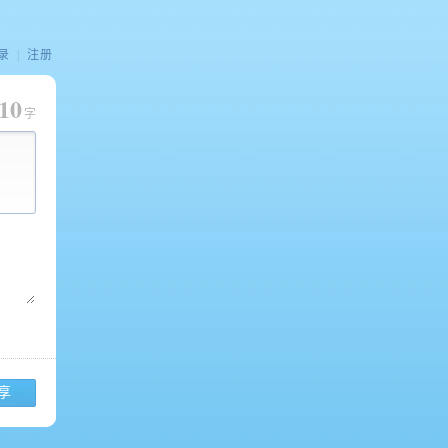
录
|
注册
10
字
享