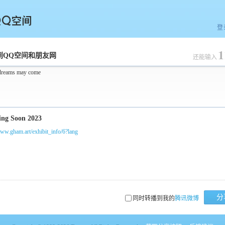
登
1
空间
到QQ空间和朋友网
还能输入
dreams may come
www.gham.art/exhibit_info/6?lang
分
同时转播到我的
腾讯微博