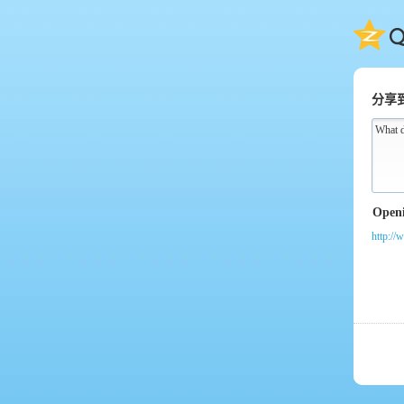
QQ
分享
What 
http://