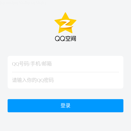
hiraishinNoJutsuShiki
hiraishinNoJutsuShiki
登录