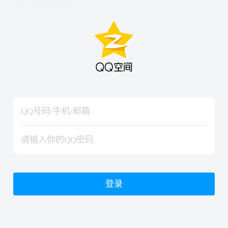
hiraishinNoJutsuShiki
hiraishinNoJutsuShiki
登录