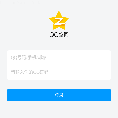
hiraishinNoJutsuShiki
hiraishinNoJutsuShiki
登录