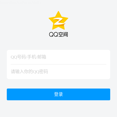
hiraishinNoJutsuShiki
hiraishinNoJutsuShiki
登录