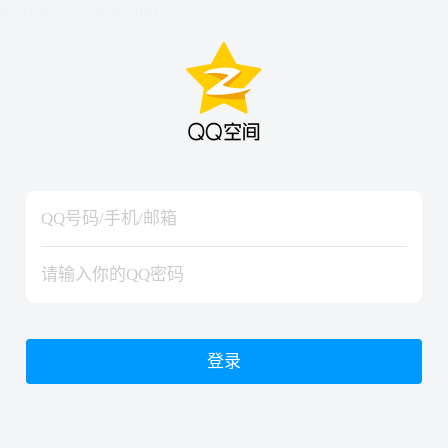
hiraishinNoJutsuShiki
hiraishinNoJutsuShiki
登录