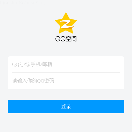
hiraishinNoJutsuShiki
hiraishinNoJutsuShiki
登录