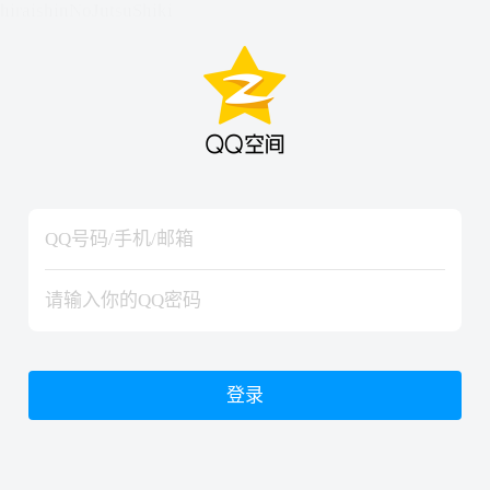
hiraishinNoJutsuShiki
hiraishinNoJutsuShiki
登录