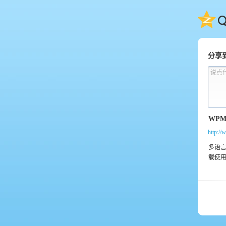
QQ
分享
说点
http: