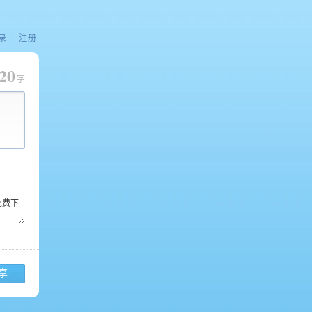
录
|
注册
20
字
享