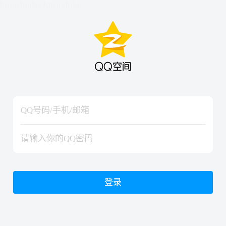
hiraishinNoJutsuShiki
hiraishinNoJutsuShiki
登录