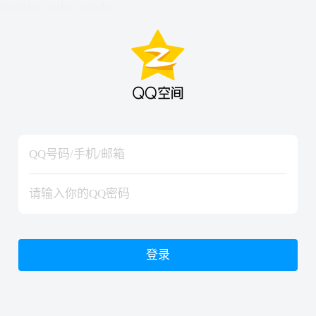
hiraishinNoJutsuShiki
hiraishinNoJutsuShiki
登录