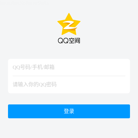
hiraishinNoJutsuShiki
hiraishinNoJutsuShiki
登录