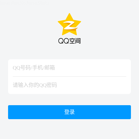
hiraishinNoJutsuShiki
hiraishinNoJutsuShiki
登录