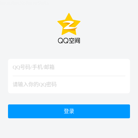
hiraishinNoJutsuShiki
hiraishinNoJutsuShiki
登录