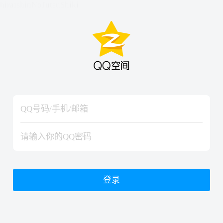
hiraishinNoJutsuShiki
hiraishinNoJutsuShiki
登录