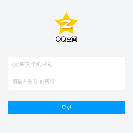
hiraishinNoJutsuShiki
hiraishinNoJutsuShiki
登录