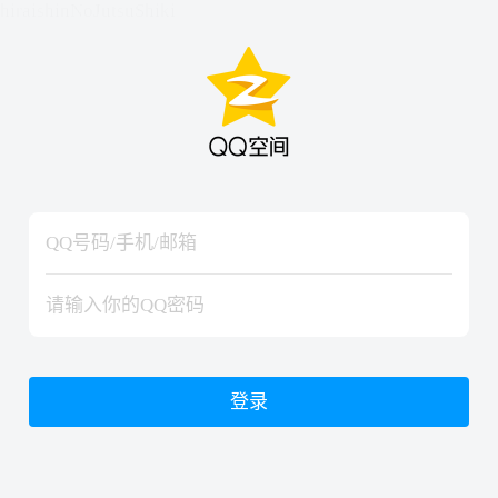
hiraishinNoJutsuShiki
hiraishinNoJutsuShiki
登录