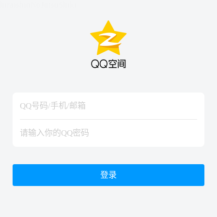
hiraishinNoJutsuShiki
hiraishinNoJutsuShiki
登录