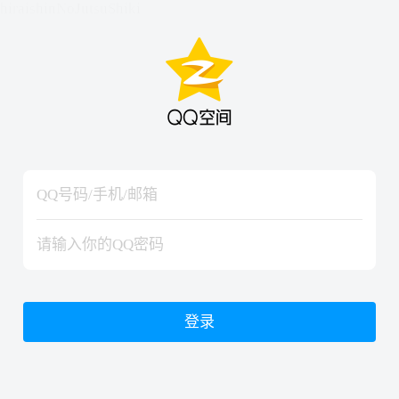
hiraishinNoJutsuShiki
hiraishinNoJutsuShiki
登录