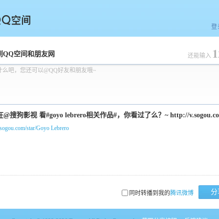
登
1
空间
到QQ空间和朋友网
还能输入
什么吧，您还可以@QQ好友和朋友哦~
v.sogou.com/star/Goyo Lebrero
分
同时转播到我的
腾讯微博