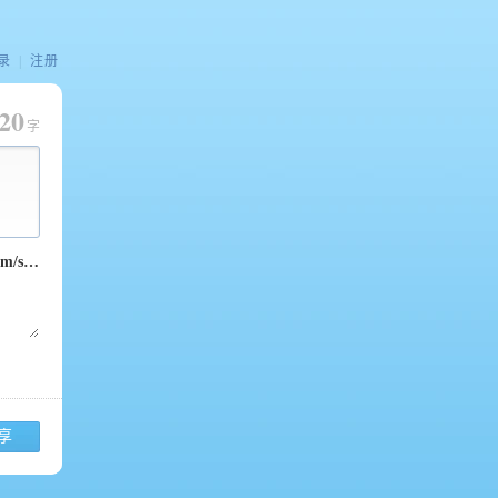
录
|
注册
20
字
享