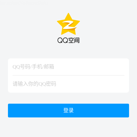
hiraishinNoJutsuShiki
hiraishinNoJutsuShiki
登录