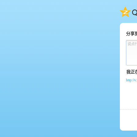
QQ
分享
说点
http:/