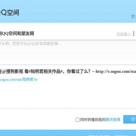
登
1
空间
到QQ空间和朋友网
还能输入
什么吧，您还可以@QQ好友和朋友哦~
/v.sogou.com/star/陆明君?ie
分
同时转播到我的
腾讯微博