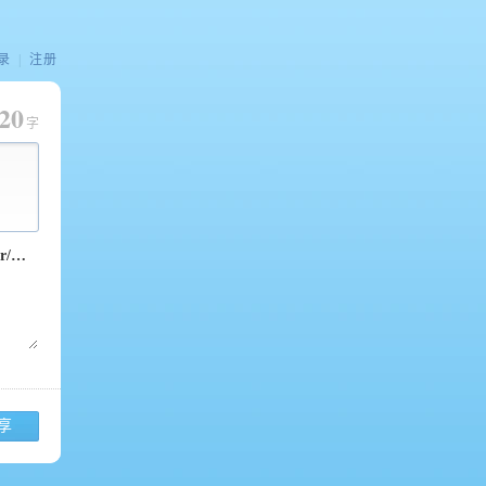
录
|
注册
20
字
享