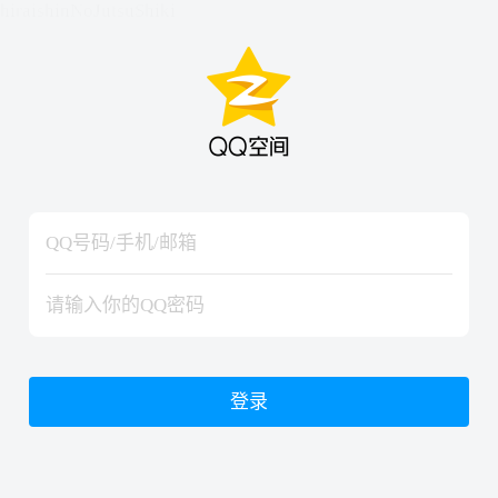
hiraishinNoJutsuShiki
hiraishinNoJutsuShiki
登录