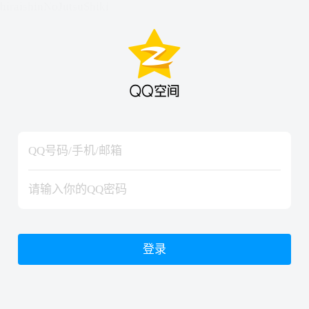
hiraishinNoJutsuShiki
hiraishinNoJutsuShiki
登录