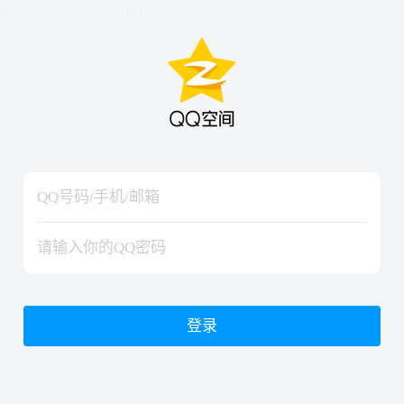
hiraishinNoJutsuShiki
hiraishinNoJutsuShiki
登录