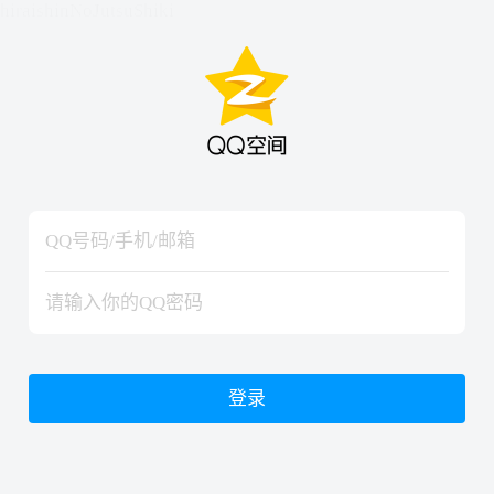
hiraishinNoJutsuShiki
hiraishinNoJutsuShiki
登录