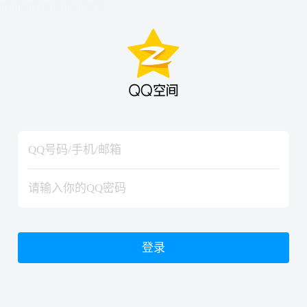
hiraishinNoJutsuShiki
hiraishinNoJutsuShiki
登录