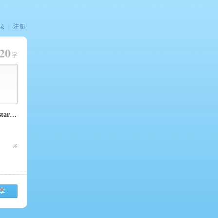
录
|
注册
20
字
享