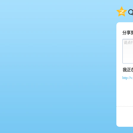
QQ
分享
说点
http:/