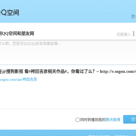
登
1
空间
到QQ空间和朋友网
还能输入
什么吧，您还可以@QQ好友和朋友哦~
/v.sogou.com/star/袴田吉彦
分
同时转播到我的
腾讯微博