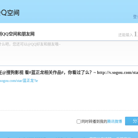
登
1
空间
到QQ空间和朋友网
还能输入
什么吧，您还可以@QQ好友和朋友哦~
/v.sogou.com/star/蓝正龙?ie
分
同时转播到我的
腾讯微博