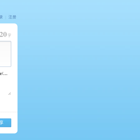
录
|
注册
20
字
享