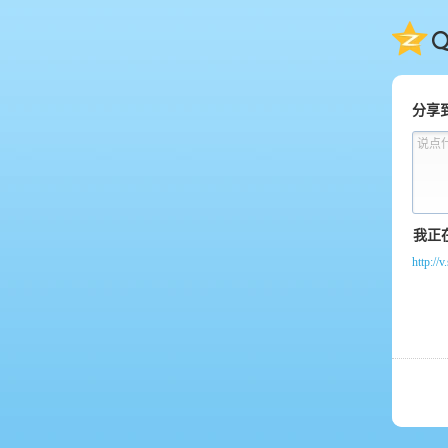
QQ
分享
说点
http:/