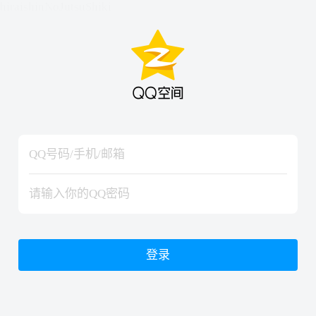
hiraishinNoJutsuShiki
hiraishinNoJutsuShiki
登录