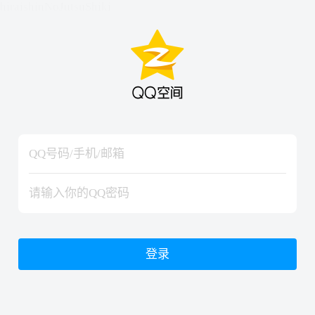
hiraishinNoJutsuShiki
hiraishinNoJutsuShiki
登录