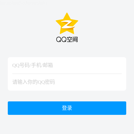
hiraishinNoJutsuShiki
hiraishinNoJutsuShiki
登录