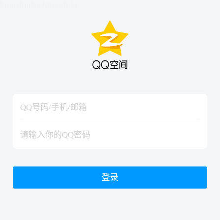
hiraishinNoJutsuShiki
hiraishinNoJutsuShiki
登录