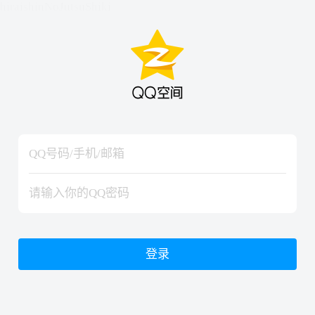
hiraishinNoJutsuShiki
hiraishinNoJutsuShiki
登录