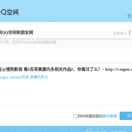
登
1
空间
到QQ空间和朋友网
还能输入
什么吧，您还可以@QQ好友和朋友哦~
/v.sogou.com/star/苏菲·奥康内多?ie
分
同时转播到我的
腾讯微博