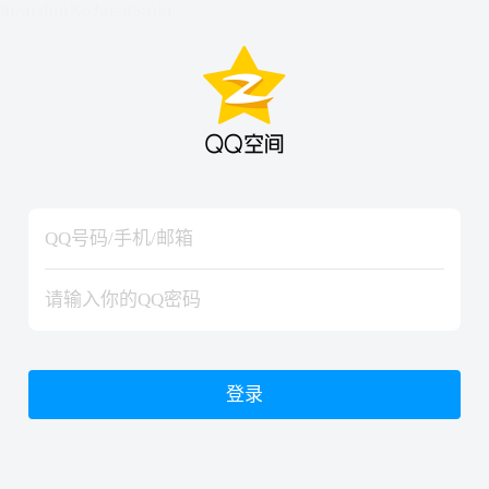
hiraishinNoJutsuShiki
hiraishinNoJutsuShiki
登录