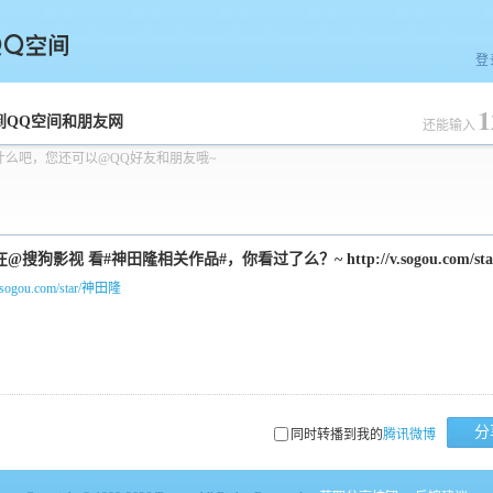
登
1
空间
到QQ空间和朋友网
还能输入
什么吧，您还可以@QQ好友和朋友哦~
/v.sogou.com/star/神田隆
分
同时转播到我的
腾讯微博