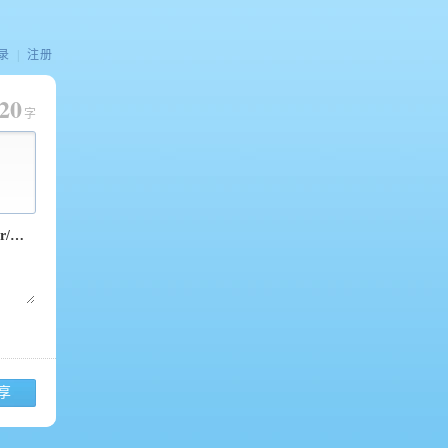
录
|
注册
20
字
享