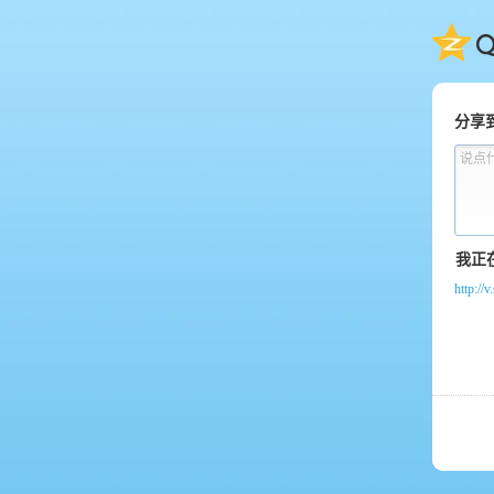
QQ
分享
说点
http:/