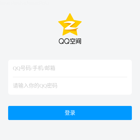
hiraishinNoJutsuShiki
hiraishinNoJutsuShiki
登录