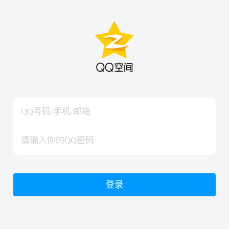
hiraishinNoJutsuShiki
hiraishinNoJutsuShiki
登录