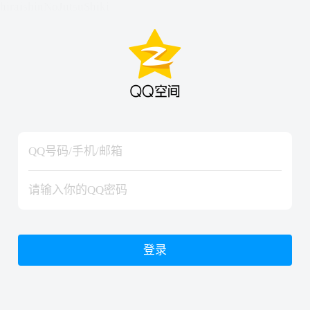
hiraishinNoJutsuShiki
hiraishinNoJutsuShiki
登录